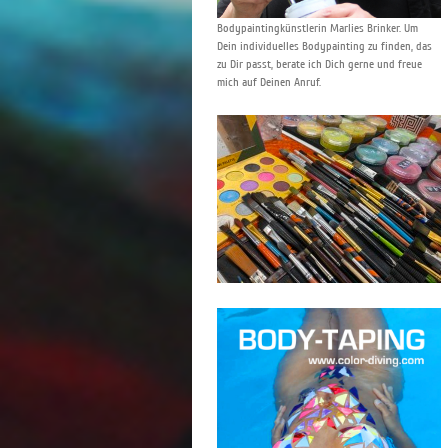
Bodypaintingkünstlerin Marlies Brinker. Um
Dein individuelles Bodypainting zu finden, das
zu Dir passt, berate ich Dich gerne und freue
mich auf Deinen Anruf.