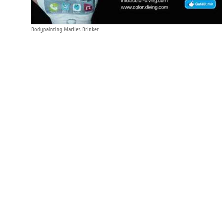
Bodypainting Marlies Brinker