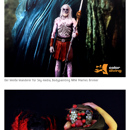
Der Weiße Wanderer für Sky media, Bodypainting NRW Marlies Brinker