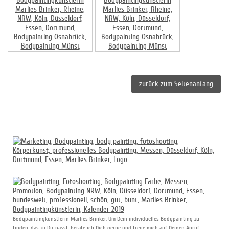
zurück zum Seitenanfang
Bodypaintingkünstlerin Marlies Brinker. Um Dein individuelles Bodypainting zu
finden, das zu Dir passt, berate ich Dich gerne und freue mich auf Deinen Anruf.